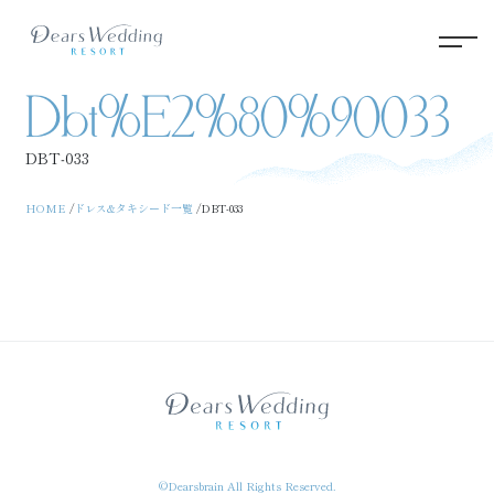
Dbt%e2%80%90033
DBT‐033
HOME
ドレス&タキシード一覧
DBT‐033
©Dearsbrain All Rights Reserved.