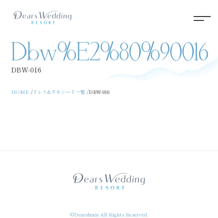
Dbw%e2%80%90016
DBW‐016
HOME
ドレス&タキシード一覧
DBW‐016
©Dearsbrain All Rights Reserved.