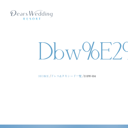
Dbw%e2%
HOME
ドレス&タキシード一覧
DBW‐034