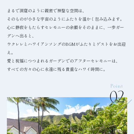
まるで洞窟のように親密で神聖な空間は、
そのものが小さな宇宙のようにふたりを温かく包み込みます。
心に静寂をもたらすセレモニーの余韻をそのままに、一歩ガー
デンへ出ると、
ウクレレとハワイアンソングのBGMがふたりとゲストをお出迎
え。
愛と祝福につつまれるガーデンでのアフターセレモニーは、
すべての方々の心に永遠に残る貴重なハワイ時間に。
Point
02