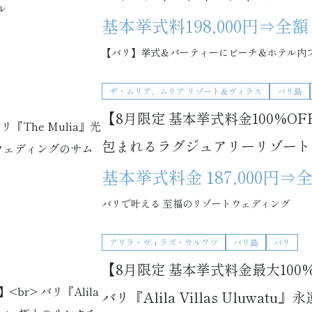
基本挙式料198,000円⇒全
【バリ】挙式＆パーティーにビーチ＆ホテル内フ
ザ・ムリア、ムリア リゾート＆ヴィラス
バリ島
【8月限定 基本挙式料金100%OFF
包まれるラグジュアリーリゾート
基本挙式料金 187,000円
バリで叶える 至福のリゾートウェディング
アリラ・ヴィラズ・ウルワツ
バリ島
バリ
【8月限定 基本挙式料金最大100%
バリ『Alila Villas Uluw