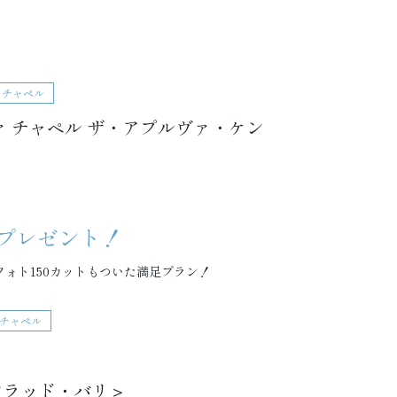
 チャペル
ァ チャペル ザ・アプルヴァ・ケン
額プレゼント！
ォト150カットもついた満足プラン！
 チャペル
ンラッド・バリ＞